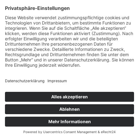
luv junge kirche lindau
T +49 8382 98908-20
luv-jungekirche.lindau@elkb.de
Impressum
Datenschutz
·
Newsletter Anmeldung
Spenden für
luv